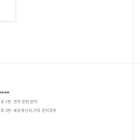
nsion
호 1번: 견적 관련 문의
호 2번: 세금계산서,기타 관리업무