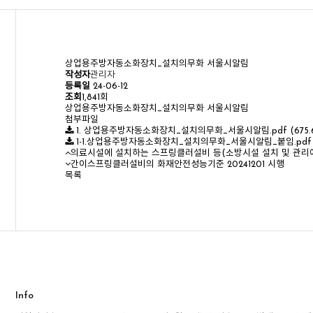
상업용주방자동소화장치_설치의무화 서울시알림
작성자
관리자
등록일
24-06-12
조회
1,841회
상업용주방자동소화장치_설치의무화 서울시알림
첨부파일
1. 상업용주방자동소화장치_설치의무화_서울시알림.pdf
(675.
1-1.상업용주방자동소화장치_설치의무화_서울시알림_붙임.pd
의료시설에 설치하는 스프링클러설비 등(소방시설 설치 및 관리에 
간이스프링클러설비의 화재안전성능기준 20241201 시행
목록
Info