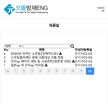
자료실
No
제목
작성자
등록일
4
2020년 바뀌는 소방법(전체적으로)
관리자
03-02
3
스프링클러헤드 종류,사용대상,식별 방법
관리자
03-02
2
간이sp 패키지 세팅 등 시공관련(현준영 과장)
관리자
03-02
1
일반sp 와 간이sp 차이점
관리자
03-02
1
2
3
4
5
6
7
8
9
10