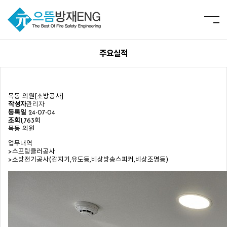
주요실적
목동 의원[소방공사]
작성자
관리자
등록일
24-07-04
조회
1,763회
목동 의원
업무내역
>스프링클러공사
>소방전기공사(감지기,유도등,비상방송스피커,비상조명등)